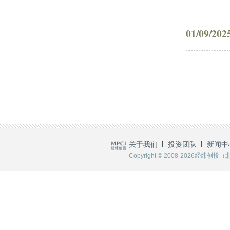
01/09/202
关于我们
投资团队
新闻中
Copyright © 2008-2026经