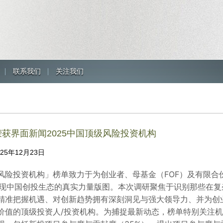
联系我们
关注我们
获界面新闻2025中国顶级风险投资机构
025年12月23日
风险投资机构」榜单致力于为创业者、母基金（FOF）及有限合
呈现中国创投生态的真实力量版图。本次调研聚焦于识别那些在复
精准把握机遇、对创新趋势拥有深刻洞见与强大领导力、并为创
价值的顶级投资人/投资机构。为捕捉最新动态，榜单特别关注机