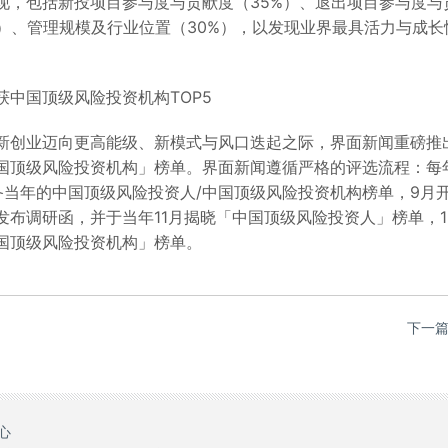
现，包括新投项目参与度与贡献度（35%）、退出项目参与度与
%）、管理规模及行业位置（30%），以发现业界最具活力与成长
。
获中国顶级风险投资机构TOP5
新创业迈向更高能级、新模式与风口迭起之际，界面新闻重磅推
国顶级风险投资机构」榜单。界面新闻遵循严格的评选流程：每
备当年的中国顶级风险投资人/中国顶级风险投资机构榜单，9月
发布调研函，并于当年11月揭晓「中国顶级风险投资人」榜单，1
国顶级风险投资机构」榜单。
下一篇
心