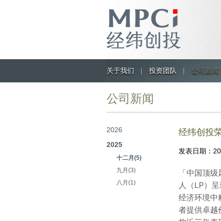
关于我们
投资团队
公司新闻
公司新闻
2026
经纬创投荣
2025
发表日期：
2
十二月(5)
九月(3)
「中国顶级
八月(1)
人（LP）
经济环境中
者提供卓越