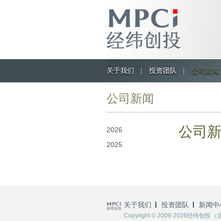
关于我们
投资团队
公司新闻
公司新闻
公司
2026
2025
关于我们
投资团队
新闻中
Copyright © 2008-2026经