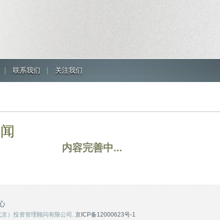
联系我们
关注我们
新闻
内容完善中...
心
纬创投（北京）投资管理顾问有限公司.
京ICP备12000623号-1