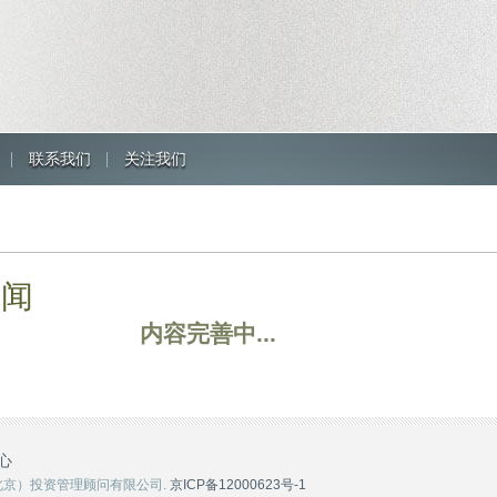
联系我们
关注我们
新闻
内容完善中...
心
纬创投（北京）投资管理顾问有限公司.
京ICP备12000623号-1