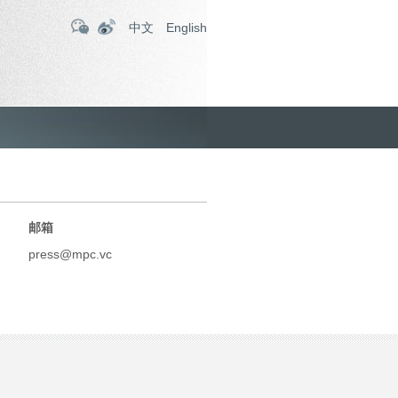
中文
English
邮箱
press@mpc.vc